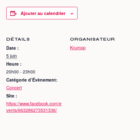
Ajouter au calendrier
DÉTAILS
ORGANISATEUR
Krumpp
Date :
5 juin
Heure :
20h00 - 23h00
Catégorie d’Évènement:
Concert
Site :
https://www.facebook.com/e
vents/663286273531336/