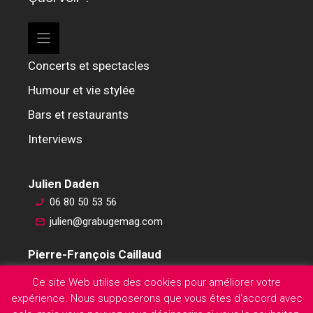
Concerts et spectacles
Humour et vie stylée
Bars et restaurants
Interviews
Julien Daden
06 80 50 53 56
julien@grabugemag.com
Pierre-François Caillaud
06 76 74 59 45
Ce site Web utilise des cookies pour améliorer votre
pierre-francois@grabugemag.com
expérience. Nous supposerons que vous êtes d'accord avec
Mentions légales