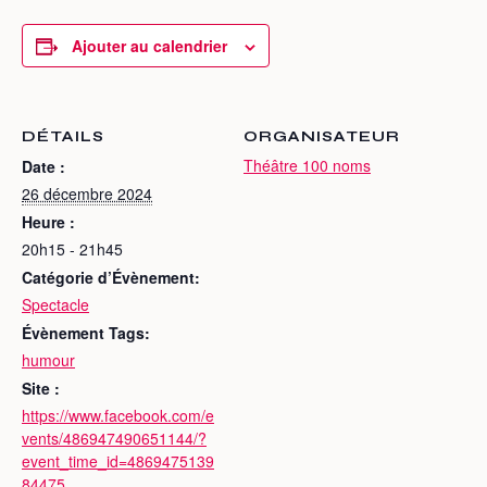
Ajouter au calendrier
DÉTAILS
ORGANISATEUR
Théâtre 100 noms
Date :
26 décembre 2024
Heure :
20h15 - 21h45
Catégorie d’Évènement:
Spectacle
Évènement Tags:
humour
Site :
https://www.facebook.com/e
vents/486947490651144/?
event_time_id=4869475139
84475