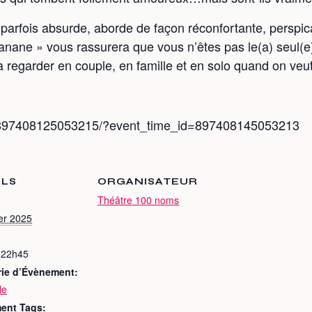
arfois absurde, aborde de façon réconfortante, perspicac
anane » vous rassurera que vous n’êtes pas le(a) seul(e)
à regarder en couple, en famille et en solo quand on veut
s/897408125053215/?event_time_id=897408145053213
ILS
ORGANISATEUR
Théâtre 100 noms
ier 2025
 22h45
rie d’Évènement:
le
ent Tags: