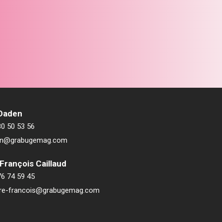
 Daden
80 50 53 56
ien@grabugemag.com
François Caillaud
76 74 59 45
rre-francois@grabugemag.com