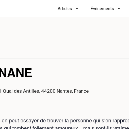
Articles
Évènements
ANANE
1 Quai des Antilles, 44200 Nantes, France
s on peut essayer de trouver la personne qui s’en rappro
nes qui tombent follement amoureux…mais sont-ils vraime