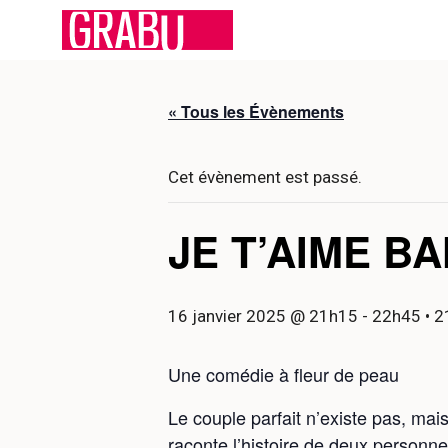
Aller
au
contenu
« Tous les Évènements
Cet évènement est passé.
JE T’AIME B
16 janvier 2025 @ 21h15
-
22h45
• 2
Une comédie à fleur de peau
Le couple parfait n’existe pas, mai
raconte l’histoire de deux person