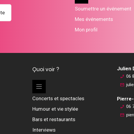
Soumettre un événement
te
Mes événements
Mon profil
Quoi voir ?
Julien
06 
jul
Concerts et spectacles
Pierre-
06 
Humour et vie stylée
pie
Bars et restaurants
Interviews