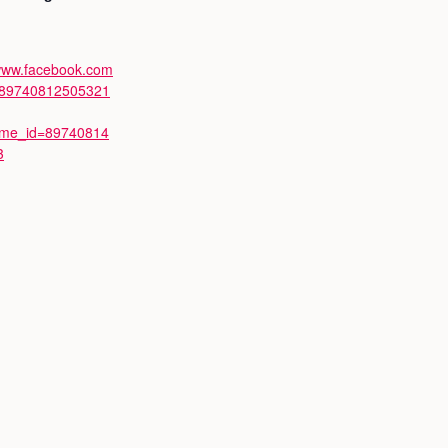
/www.facebook.com
/89740812505321
ime_id=89740814
3