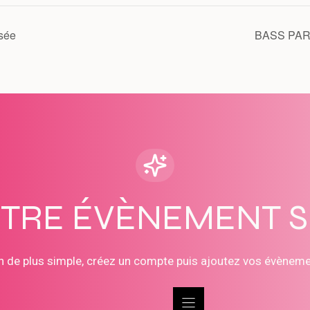
sée
BASS PA
OTRE ÉVÈNEMENT 
n de plus simple, créez un compte puis ajoutez vos évènem