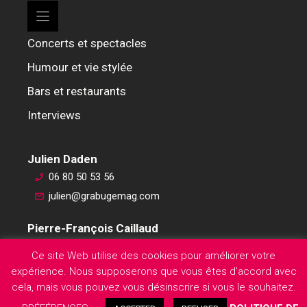
Concerts et spectacles
Humour et vie stylée
Bars et restaurants
Interviews
Julien Daden
06 80 50 53 56
julien@grabugemag.com
Pierre-François Caillaud
06 76 74 59 45
Ce site Web utilise des cookies pour améliorer votre
pierre-francois@grabugemag.com
expérience. Nous supposerons que vous êtes d'accord avec
Mentions légales
cela, mais vous pouvez vous désinscrire si vous le souhaitez.