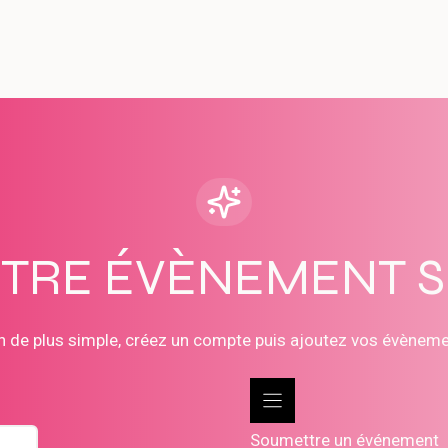
OTRE ÉVÈNEMENT 
n de plus simple, créez un compte puis ajoutez vos évènem
Soumettre un événement