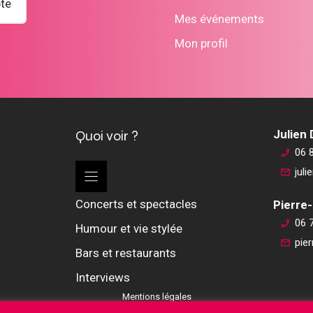
te
Mes événements
Mon profil
Quoi voir ?
Julien
06 
jul
Concerts et spectacles
Pierre-
06 
Humour et vie stylée
pie
Bars et restaurants
Interviews
Mentions légales