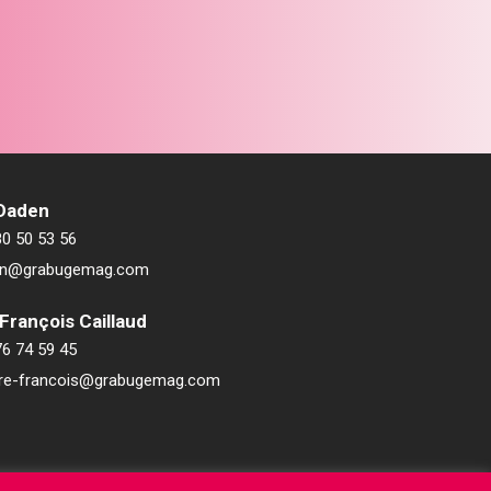
 Daden
80 50 53 56
ien@grabugemag.com
François Caillaud
76 74 59 45
rre-francois@grabugemag.com