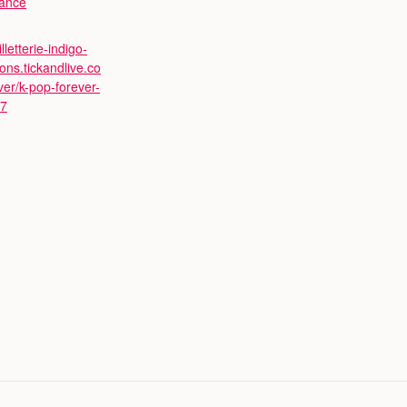
ance
illetterie-indigo-
ons.tickandlive.co
er/k-pop-forever-
37