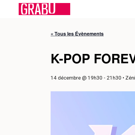
Aller
au
contenu
« Tous les Évènements
K-POP FOREV
14 décembre @ 19h30
-
21h30
• Zén