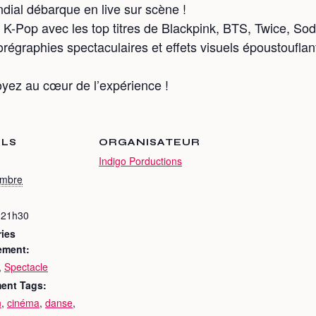
ial débarque en live sur scène !
 K-Pop avec les top titres de Blackpink, BTS, Twice, Sod
régraphies spectaculaires et effets visuels époustoufla
oyez au cœur de l’expérience !
ILS
ORGANISATEUR
Indigo Porductions
embre
 21h30
ies
ement:
,
Spectacle
ent Tags:
n
,
cinéma
,
danse
,