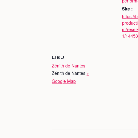
perform
Site :
https://b
producti
m/reserv
1/1445
LIEU
Zénith de Nantes
Zénith de Nantes
+
Google Map