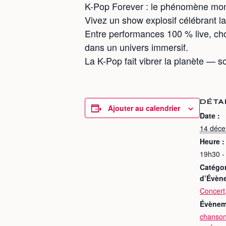
K-Pop Forever : le phénomène mond
Vivez un show explosif célébrant la
Entre performances 100 % live, cho
dans un univers immersif.
La K-Pop fait vibrer la planète — s
DÉTA
Ajouter au calendrier
Date :
14 déc
Heure :
19h30 -
Catégor
d’Évèn
Concert
Évènem
chanso