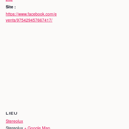
Site :
https://www.facebook.com/e
vents/975429457667417/
LIEU
Stereolux
Stereolux
+ Google Map