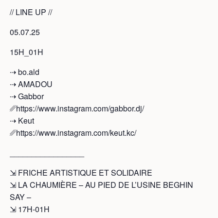
// LINE UP //
05.07.25
15H_01H
⇢ bo.ald
⇢ AMADOU
⇢ Gabbor
␥https://www.instagram.com/gabbor.dj/
⇢ Keut
␥https://www.instagram.com/keut.kc/
_________________
⇲ FRICHE ARTISTIQUE ET SOLIDAIRE
⇲ LA CHAUMIÈRE – AU PIED DE L’USINE BEGHIN
SAY –
⇲ 17H-01H