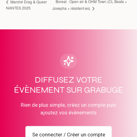
Boreal · Open air & OHM Town (CL Beats +
Marché Drag & Queer
NANTES 2025
Josepha + résident·es)
DIFFUSEZ VOTRE
ÉVÈNEMENT SUR GRABUGE
Rien de plus simple, créez un compte puis
ajoutez vos évènements
Se connecter / Créer un compte