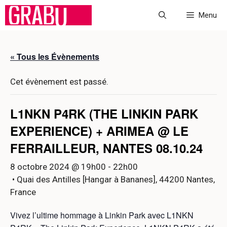
Aller
Menu
au
contenu
« Tous les Évènements
Cet évènement est passé.
L1NKN P4RK (THE LINKIN PARK
EXPERIENCE) + ARIMEA @ LE
FERRAILLEUR, NANTES 08.10.24
8 octobre 2024 @ 19h00
-
22h00
• Quai des Antilles [Hangar à Bananes], 44200 Nantes,
France
Vivez l’ultime hommage à Linkin Park avec L1NKN