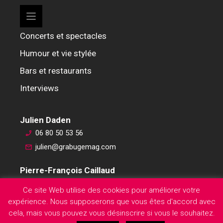
Concerts et spectacles
Humour et vie stylée
Bars et restaurants
Interviews
Julien Daden
06 80 50 53 56
julien@grabugemag.com
Pierre-François Caillaud
06 76 74 59 45
Ce site Web utilise des cookies pour améliorer votre
pierre-francois@grabugemag.com
expérience. Nous supposerons que vous êtes d'accord avec
Mentions légales
cela, mais vous pouvez vous désinscrire si vous le souhaitez.