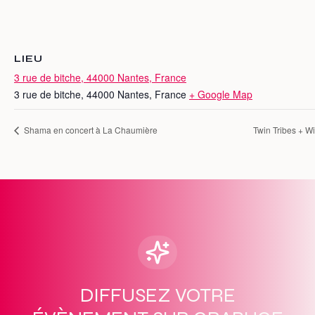
LIEU
3 rue de bitche, 44000 Nantes, France
3 rue de bitche, 44000 Nantes, France
+ Google Map
Shama en concert à La Chaumière
Twin Tribes + W
DIFFUSEZ VOTRE