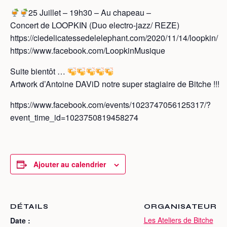
25 Juillet – 19h30 – Au chapeau –
Concert de LOOPKIN (Duo electro-jazz/ REZE)
https://ciedelicatessedelelephant.com/2020/11/14/loopkin/
https://www.facebook.com/LoopkinMusique
Suite bientôt …
Artwork d’Antoine DAViD notre super stagiaire de Bitche !!!
https://www.facebook.com/events/1023747056125317/?
event_time_id=1023750819458274
Ajouter au calendrier
DÉTAILS
ORGANISATEUR
Les Ateliers de Bitche
Date :