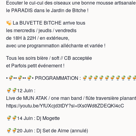
Ecouter le cui-cui des oiseaux une bonne mousse artisanale 
le PARADIS dans le Jardin de Bitche !
La BUVETTE BiTCHE arrive tous
les mercredis / jeudis / vendredis
de 18H à 22H / en extérieure,
avec une programmation alléchante et variée !
Tous les soirs bière / soft // CB acceptée
et Parfois petit événement !
•
••
••
• PROGRAMMATiON :
12 Juin :
Live de MUN ATAK / one man band / flûte traversière planant
https://youtu.be/YfUXcjd3tDY?si=tXs0Wd8ZDEQKI4cC
14 Juin : Dj Mogette
20 Juin : Dj Set de Aime (annulé)