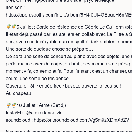
lien son :
https://open.spotify.com/int…/album/5H4l0Uf4GEqupH6n
5 Juillet : Sortie de résidence de Cédric Le Guillerm (pi
Il était déjà passé par les ateliers en collab avec Le Filtre à S
ans, avec son incroyable duo de synthé dark ambient nomm
Une sorte de quelque chose se prépare…
Ce sera une sorte de concert au piano avec des objets, une 
performance avec du corps, du bruit, des moments de presqu
moment vifs, contemplatifs. Pour l’instant c’est un chantier, u
cours, une sortie de résidence.
Ouverture 18h / entrée free / buvette ouverte, of course !
Au chapeau.
10 Juillet : Aime (Set dj)
Insta/Fb : @aime.danse.vis
soundcloud : https://on.soundcloud.com/Vg5m9zXDmXdZV
Nouveau dj nantais qui se lance, Aime vous propose son pre