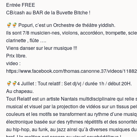
Entrée FREE
CB/cash au BAR de la Buvette Bitche !
Popuri, c’est un Orchestre de théâtre yiddish.
ils sont 7/8 musicien-nes, violons, accordéon, trompette, sci
clarinette , flûte ….
Viens danser sur leur musique !!!
Prix libre.
video :
https://www.facebook.com/thomas.canonne.37/videos/118
4 Juillet : Tout relatif : Set dj/vj / durée 1h / début 20H.
Au chapeau.
Tout Relatif est un artiste Nantais multidisciplinaire qui relie
musical et visuel par la projection de vidéos sur un tissus pei
couleurs et les motifs se transforment au rythme d’une musi
électronique basée sur des rythmes répétitifs et des sonorit
au hip-hop, au funk, au jazz ainsi qu’à diverses musiques 
bref, Un melting-pot sonore au visuel psychédélique !