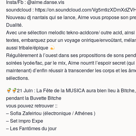
Insta/Fb : @aime.danse.vis
soundcloud : https://on.soundcloud.com/Vg5m9zXDmXdZV
Nouveau dj nantais qui se lance, Aime vous propose son pre
Dualité.
Avec une sélection melodic tekno-acidcore/ outre acid, ains
textes, embarquez pour un voyage onirique/envoûtant, mélan
aussi tribale/épique
Régulièrement à l’ouest dans ses propositions de sons pend
soirées lycée/fac, par le mix, Aime nourrit l’espoir secret (qui 
maintenant) d’enfin réussir à transcender les corps et les â
sélections.
21 Juin : La Fête de la MUSICA aura bien lieu à Bitche,
pendant la Buvette Bitche
vous pouvez retrouver ::
– Sofia Zafeiriou (électronique / Athénes )
– Set impro Expe
– Les Fantômes du jour