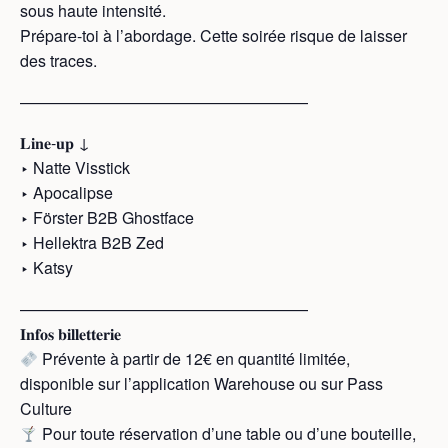
sous haute intensité.
Prépare-toi à l’abordage. Cette soirée risque de laisser
des traces.
——————————————————
𝐋𝐢𝐧𝐞-𝐮𝐩 ↓
‣ Natte Visstick
‣ Apocalipse
‣ Förster B2B Ghostface
‣ Hellektra B2B Zed
‣ Katsy
——————————————————
𝐈𝐧𝐟𝐨𝐬 𝐛𝐢𝐥𝐥𝐞𝐭𝐭𝐞𝐫𝐢𝐞
Prévente à partir de 12€ en quantité limitée,
disponible sur l’application Warehouse ou sur Pass
Culture
Pour toute réservation d’une table ou d’une bouteille,