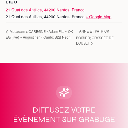
LIEU
21 Quai des Antilles, 44200 Nantes, France
21 Quai des Antilles, 44200 Nantes, France
+ Google Map
ANNE ET PATRICK
Macadam x CARBØNE • Adam Pits ~ OK
EG (live) ~ Augustiner ~ Caubx B2B Neon
POIRIER; ODYSSÉE DE
L’OUBLI
DIFFUSEZ VOTRE
ÉVÈNEMENT SUR GRABUGE