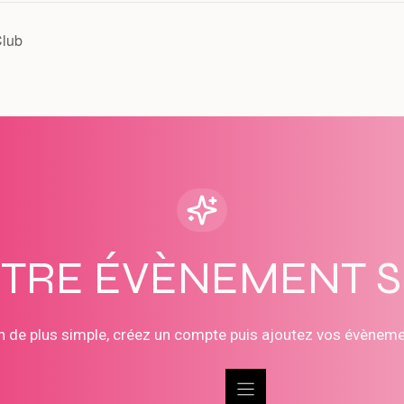
Club
OTRE ÉVÈNEMENT 
n de plus simple, créez un compte puis ajoutez vos évènem