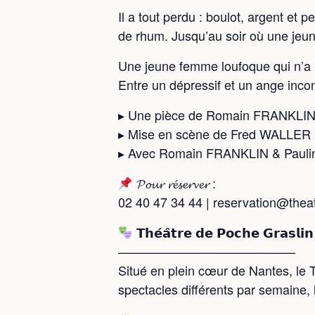
Il a tout perdu : boulot, argent et 
de rhum. Jusqu’au soir où une jeu
Une jeune femme loufoque qui n’a p
Entre un dépressif et un ange incon
▸ Une pièce de Romain FRANKLI
▸ Mise en scène de Fred WALLER
▸ Avec Romain FRANKLIN & Paul
𝓟𝓸𝓾𝓻 𝓻𝓮́𝓼𝓮𝓻𝓿𝓮𝓻 :
02 40 47 34 44 | reservation@thea
𝗧𝗵𝗲́𝗮̂𝘁𝗿𝗲 𝗱𝗲 𝗣𝗼𝗰𝗵𝗲 𝗚𝗿𝗮𝘀𝗹𝗶
——————————————
Situé en plein cœur de Nantes, le T
spectacles différents par semaine, 