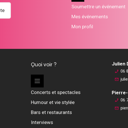
Soumettre un événement
te
Mes événements
Mon profil
Quoi voir ?
Julien
06 
jul
Concerts et spectacles
Pierre-
06 
Humour et vie stylée
pie
Bars et restaurants
Interviews