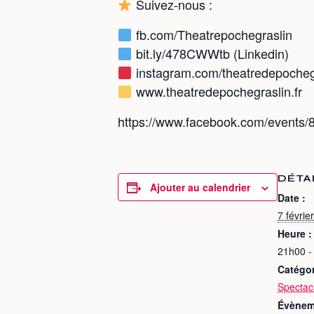
Suivez-nous :
fb.com/Theatrepochegraslin
bit.ly/478CWWtb (Linkedin)
instagram.com/theatredepocheg
www.theatredepochegraslin.fr
https://www.facebook.com/event
DÉTA
Ajouter au calendrier
Date :
7 février
Heure :
21h00 -
Catégo
Spectac
Évènem