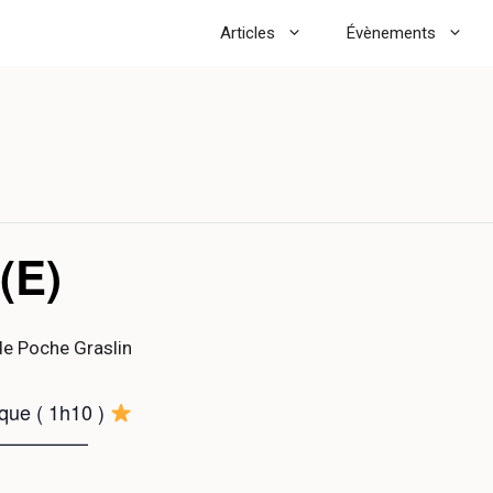
Articles
Évènements
(E)
de Poche Graslin
niaque ( 1h10 )
—————