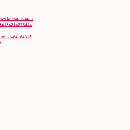
/www.facebook.com
/84184314876444
ime_id=84184315
3