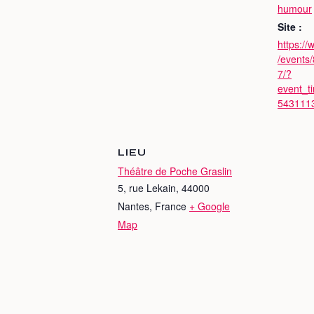
humour
Site :
https:/
/events
7/?
event_t
543111
LIEU
Théâtre de Poche Graslin
5, rue Lekain, 44000
Nantes, France
+ Google
Map