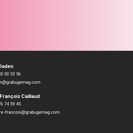
 Daden
80 50 53 56
ien@grabugemag.com
François Caillaud
76 74 59 45
rre-francois@grabugemag.com