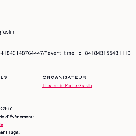
raslin
s/841843148764447/?event_time_id=841843155431113
ILS
ORGANISATEUR
Théâtre de Poche Graslin
 22h10
rie d’Évènement:
le
ent Tags: