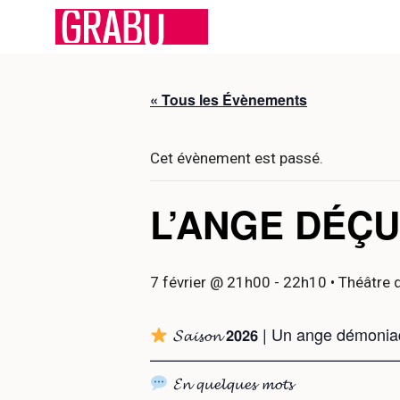
Aller
au
contenu
« Tous les Évènements
Cet évènement est passé.
L’ANGE DÉÇU
7 février @ 21h00
-
22h10
• Théâtre 
𝓢𝓪𝓲𝓼𝓸𝓷 𝟮𝟬𝟮𝟲 | Un ange démo
———————————————
𝓔𝓷 𝓺𝓾𝓮𝓵𝓺𝓾𝓮𝓼 𝓶𝓸𝓽𝓼