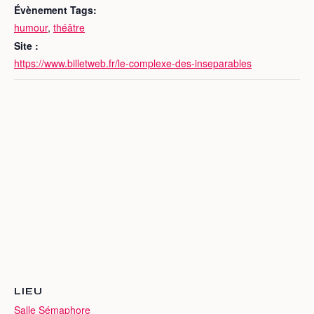
Évènement Tags:
humour
,
théâtre
Site :
https://www.billetweb.fr/le-complexe-des-inseparables
LIEU
Salle Sémaphore