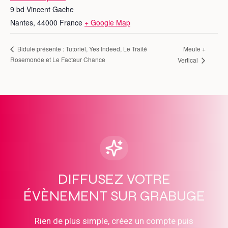
9 bd Vincent Gache
Nantes
,
44000
France
+ Google Map
Meule +
Bidule présente : Tutoriel, Yes Indeed, Le Traité
Rosemonde et Le Facteur Chance
Vertical
DIFFUSEZ VOTRE
ÉVÈNEMENT SUR GRABUGE
Rien de plus simple, créez un compte puis