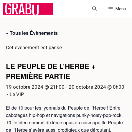
Aller
Menu
au
contenu
« Tous les Évènements
Cet évènement est passé.
LE PEUPLE DE L’HERBE +
PREMIÈRE PARTIE
19 octobre 2024 @ 21h00
-
20 octobre 2024 @ 0h00
• Le VIP
Et de 10 pour les lyonnais du Peuple de l’Herbe ! Entre
cabotages hip-hop et navigations punky-noisy-pop-rock,
10, le bien nommé dixième opus du cosmopolite Peuple
de l’Herbe s’avère aussi prodigieux que déroutant.