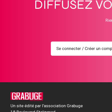
DIFFUSEZ V
Rie
Se connecter / Créer un comp
Un site édité par l'association Grabuge