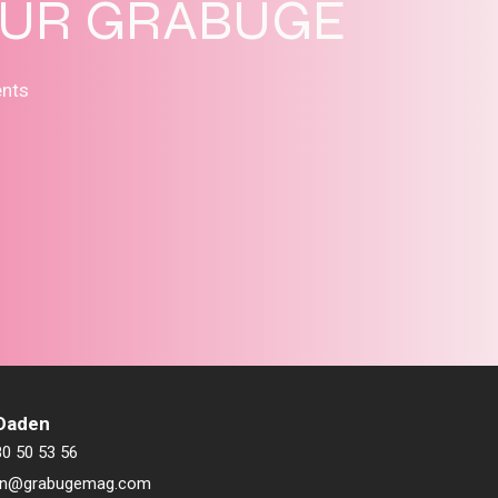
SUR GRABUGE
ents
 Daden
80 50 53 56
ien@grabugemag.com