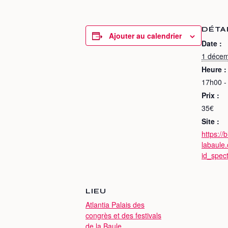
DÉTA
Ajouter au calendrier
Date :
1 déce
Heure :
17h00 -
Prix :
35€
Site :
https://b
labaule
id_spec
LIEU
Atlantia Palais des
congrès et des festivals
de la Baule