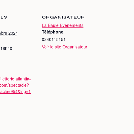
ILS
ORGANISATEUR
La Baule Événements
Téléphone
mbre 2024
0240115151
Voir le site Organisateur
 18h40
illetterie.atlantia-
.com/spectacle?
tacle=954&lng=1