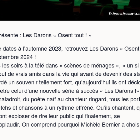
sente : Les Darons « Osent tout ! »
 dates à l’automne 2023, retrouvez Les Darons « Osent t
eptembre 2024 !
s les soirs à la télé dans « scènes de ménages », « un si
ut de vrais amis dans la vie qui avant de devenir des sta
dé un souvenir tellement fort, qu’aujourd’hui ils ont déc
n être celui d’une nouvelle série à succès « Les Darons !»
ladroit, du poète naïf au chanteur ringard, tous les portr
tchs et chansons à un rythme effréné. Qu’ils chantent, qu
nt exploser de rire leur public qui finalement, se
plaudir. On comprend pourquoi Michèle Bernier a choisi