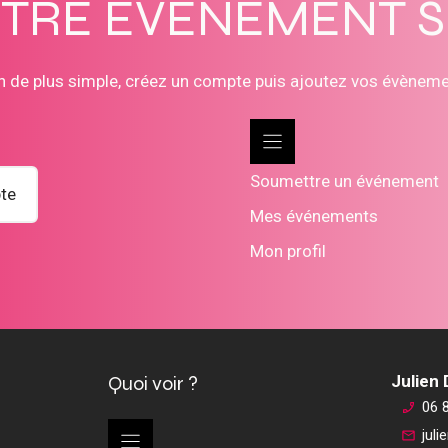
OTRE ÉVÈNEMENT 
n de plus simple, créez un compte puis ajoutez vos évènem
Soumettre un événement
te
Mes événements
Mon profil
Quoi voir ?
Julien
06 
jul