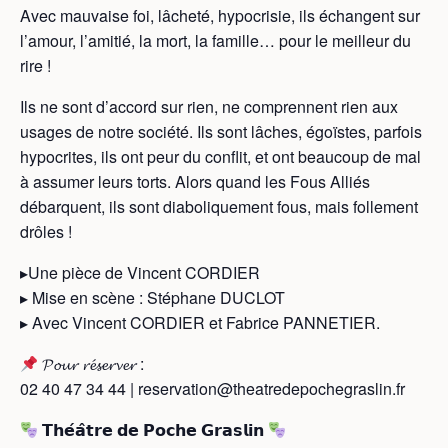
Avec mauvaise foi, lâcheté, hypocrisie, ils échangent sur
l’amour, l’amitié, la mort, la famille… pour le meilleur du
rire !
Ils ne sont d’accord sur rien, ne comprennent rien aux
usages de notre société. Ils sont lâches, égoïstes, parfois
hypocrites, ils ont peur du conflit, et ont beaucoup de mal
à assumer leurs torts. Alors quand les Fous Alliés
débarquent, ils sont diaboliquement fous, mais follement
drôles !
▸Une pièce de Vincent CORDIER
▸ Mise en scène : Stéphane DUCLOT
▸ Avec Vincent CORDIER et Fabrice PANNETIER.
𝓟𝓸𝓾𝓻 𝓻𝓮́𝓼𝓮𝓻𝓿𝓮𝓻 :
02 40 47 34 44 | reservation@theatredepochegraslin.fr
𝗧𝗵𝗲́𝗮̂𝘁𝗿𝗲 𝗱𝗲 𝗣𝗼𝗰𝗵𝗲 𝗚𝗿𝗮𝘀𝗹𝗶𝗻