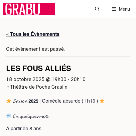
Aller
Menu
au
contenu
« Tous les Évènements
Cet évènement est passé.
LES FOUS ALLIÉS
18 octobre 2025 @ 19h00
-
20h10
• Théâtre de Poche Graslin
𝓢𝓪𝓲𝓼𝓸𝓷 𝟮𝟬𝟮𝟱 | Comédie absurde ( 1h10 )
————————————————————
𝓔𝓷 𝓺𝓾𝓮𝓵𝓺𝓾𝓮𝓼 𝓶𝓸𝓽𝓼
A partir de 8 ans.