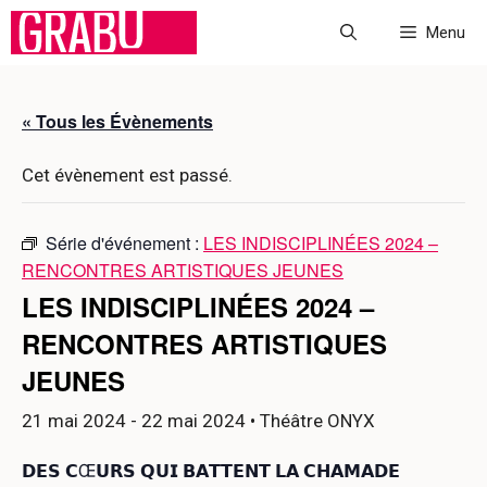
Aller
Menu
au
contenu
« Tous les Évènements
Cet évènement est passé.
Série d'événement :
LES INDISCIPLINÉES 2024 –
RENCONTRES ARTISTIQUES JEUNES
LES INDISCIPLINÉES 2024 –
RENCONTRES ARTISTIQUES
JEUNES
21 mai 2024
-
22 mai 2024
• Théâtre ONYX
𝗗𝗘𝗦 𝗖Œ𝗨𝗥𝗦 𝗤𝗨𝗜 𝗕𝗔𝗧𝗧𝗘𝗡𝗧 𝗟𝗔 𝗖𝗛𝗔𝗠𝗔𝗗𝗘