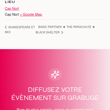
LIEU
Cap Nort
Cap Nort
+ Google Map
BASIC PARTNER ★ THE PARACHUTE ★
SHAKESPEARE ET
MOI
BLACK SHELTER
DIFFUSEZ VOTRE
ÉVÈNEMENT SUR GRABUGE
Rien de plus simple, créez un compte puis