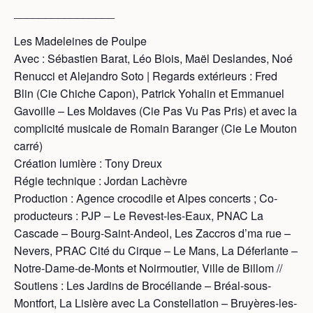
________________
Les Madeleines de Poulpe
Avec : Sébastien Barat, Léo Blois, Maël Deslandes, Noé
Renucci et Alejandro Soto | Regards extérieurs : Fred
Blin (Cie Chiche Capon), Patrick Yohalin et Emmanuel
Gavoille – Les Moldaves (Cie Pas Vu Pas Pris) et avec la
complicité musicale de Romain Baranger (Cie Le Mouton
carré)
Création lumière : Tony Dreux
Régie technique : Jordan Lachèvre
Production : Agence crocodile et Alpes concerts ; Co-
producteurs : PJP – Le Revest-les-Eaux, PNAC La
Cascade – Bourg-Saint-Andeol, Les Zaccros d’ma rue –
Nevers, PRAC Cité du Cirque – Le Mans, La Déferlante –
Notre-Dame-de-Monts et Noirmoutier, Ville de Billom //
Soutiens : Les Jardins de Brocéliande – Bréal-sous-
Montfort, La Lisière avec La Constellation – Bruyères-les-