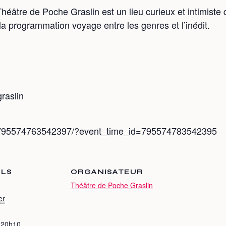
héâtre de Poche Graslin est un lieu curieux et intimiste q
la programmation voyage entre les genres et l’inédit.
raslin
s/795574763542397/?event_time_id=795574783542395
ILS
ORGANISATEUR
Théâtre de Poche Graslin
er
 20h10