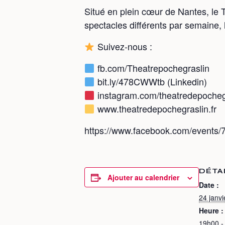
Situé en plein cœur de Nantes, le T
spectacles différents par semaine, 
Suivez-nous :
fb.com/Theatrepochegraslin
bit.ly/478CWWtb (Linkedin)
instagram.com/theatredepocheg
www.theatredepochegraslin.fr
https://www.facebook.com/event
DÉTA
Ajouter au calendrier
Date :
24 janvi
Heure :
19h00 -