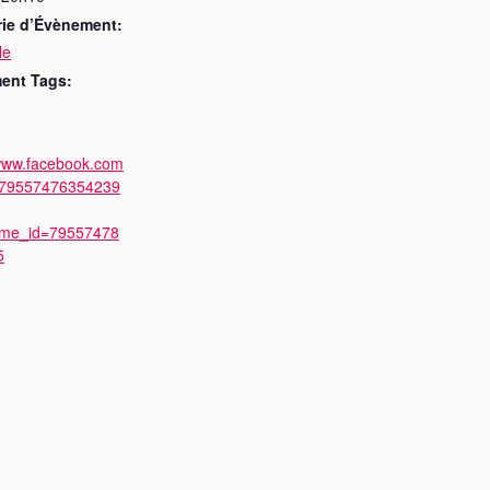
rie d’Évènement:
le
ent Tags:
/www.facebook.com
/79557476354239
ime_id=79557478
5