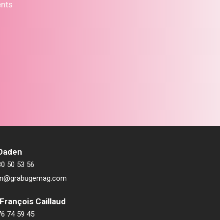
ents
 Daden
80 50 53 56
ien@grabugemag.com
François Caillaud
76 74 59 45