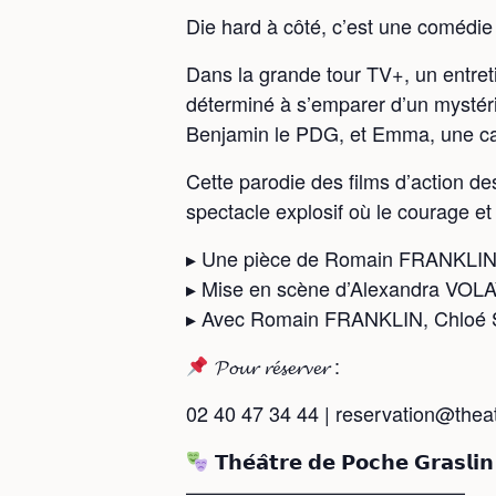
Die hard à côté, c’est une comédie
Dans la grande tour TV+, un entret
déterminé à s’emparer d’un mystéri
Benjamin le PDG, et Emma, une cand
Cette parodie des films d’action d
spectacle explosif où le courage et 
▸ Une pièce de Romain FRANKLI
▸ Mise en scène d’Alexandra VOL
▸ Avec Romain FRANKLIN, Chloé 
𝓟𝓸𝓾𝓻 𝓻𝓮́𝓼𝓮𝓻𝓿𝓮𝓻 :
02 40 47 34 44 | reservation@thea
𝗧𝗵𝗲́𝗮̂𝘁𝗿𝗲 𝗱𝗲 𝗣𝗼𝗰𝗵𝗲 𝗚𝗿𝗮𝘀𝗹𝗶
——————————————