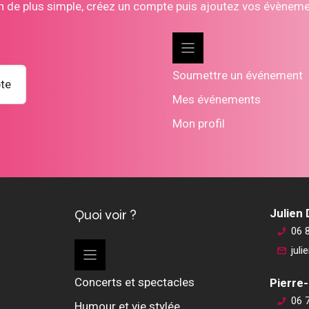
n de plus simple, créez un compte puis ajoutez vos évènem
Soumettre un événement
te
Mes événements
Mon profil
Quoi voir ?
Julien
06 
jul
Concerts et spectacles
Pierre-
06 
Humour et vie stylée