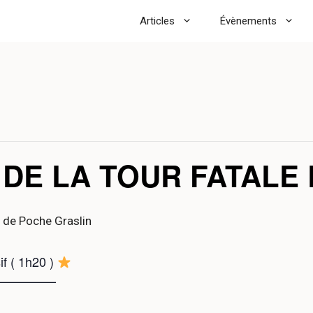
Articles
Évènements
 DE LA TOUR FATAL
 de Poche Graslin
osif ( 1h20 )
—————