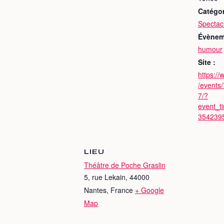
Catégo
Spectac
Évènem
humour
Site :
https:/
/events
7/?
event_t
354239
LIEU
Théâtre de Poche Graslin
5, rue Lekain, 44000
Nantes, France
+ Google
Map