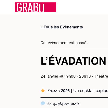
Aller
au
contenu
« Tous les Évènements
Cet évènement est passé.
L’ÉVADATION
24 janvier @ 19h00
-
20h10
• Théâtre
𝓢𝓪𝓲𝓼𝓸𝓷 𝟮𝟬𝟮𝟲 | Un cocktail expl
———————————————
𝓔𝓷 𝓺𝓾𝓮𝓵𝓺𝓾𝓮𝓼 𝓶𝓸𝓽𝓼