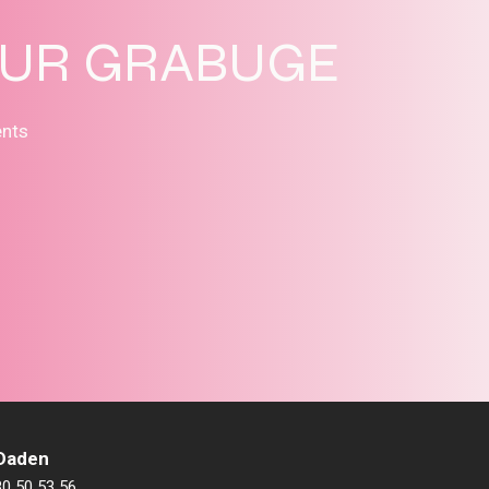
SUR GRABUGE
ents
 Daden
80 50 53 56