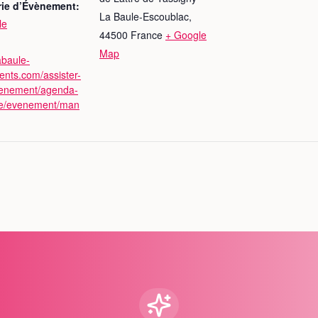
rie d’Évènement:
La Baule-Escoublac
,
le
44500
France
+ Google
Map
labaule-
nts.com/assister-
enement/agenda-
erie/evenement/man