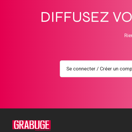
DIFFUSEZ V
Rie
Se connecter / Créer un comp