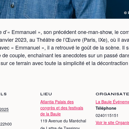
ère d’« Emmanuel », son précédent one-man-show, le com
9 janvier 2023, au Théâtre de l’Œuvre (Paris, IXe), où il a
avec « Emmanuel », il a retrouvé le goût de la scène. Il s
ie de couple, enchaînant les anecdotes sur un passé dan
sur ce terrain avec toute la simplicité et la décontractio
ILS
LIEU
ORGANISAT
Atlantia Palais des
La Baule Événem
congrès et des festivals
Téléphone
 2025
de la Baule
0240115151
119 Avenue du Maréchal
Voir le site Organi
 22h00
de Lattre de Tassigny