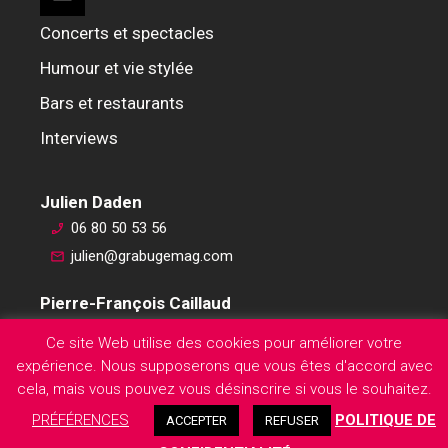
Concerts et spectacles
Humour et vie stylée
Bars et restaurants
Interviews
Julien Daden
06 80 50 53 56
julien@grabugemag.com
Pierre-François Caillaud
06 76 74 59 45
Ce site Web utilise des cookies pour améliorer votre
pierre-francois@grabugemag.com
expérience. Nous supposerons que vous êtes d'accord avec
Mentions légales
cela, mais vous pouvez vous désinscrire si vous le souhaitez.
PRÉFÉRENCES
POLITIQUE DE
ACCEPTER
REFUSER