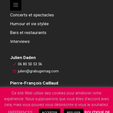
Concerts et spectacles
Humour et vie stylée
Bars et restaurants
Interviews
Julien Daden
06 80 50 53 56
julien@grabugemag.com
Pierre-François Caillaud
06 76 74 59 45
Ce site Web utilise des cookies pour améliorer votre
pierre-francois@grabugemag.com
expérience. Nous supposerons que vous êtes d'accord avec
Mentions légales
cela, mais vous pouvez vous désinscrire si vous le souhaitez.
PRÉFÉRENCES
POLITIQUE DE
ACCEPTER
REFUSER