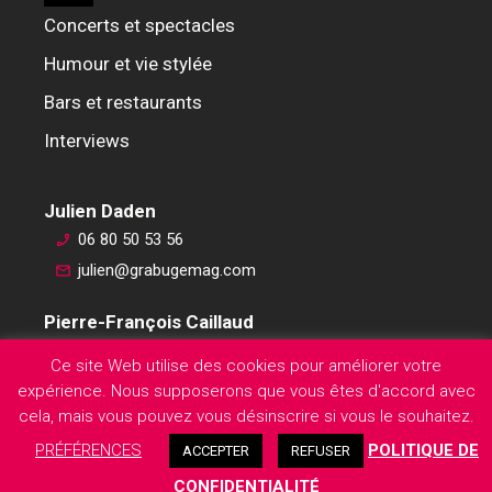
Concerts et spectacles
Humour et vie stylée
Bars et restaurants
Interviews
Julien Daden
06 80 50 53 56
julien@grabugemag.com
Pierre-François Caillaud
06 76 74 59 45
Ce site Web utilise des cookies pour améliorer votre
pierre-francois@grabugemag.com
expérience. Nous supposerons que vous êtes d'accord avec
Mentions légales
cela, mais vous pouvez vous désinscrire si vous le souhaitez.
PRÉFÉRENCES
POLITIQUE DE
ACCEPTER
REFUSER
CONFIDENTIALITÉ