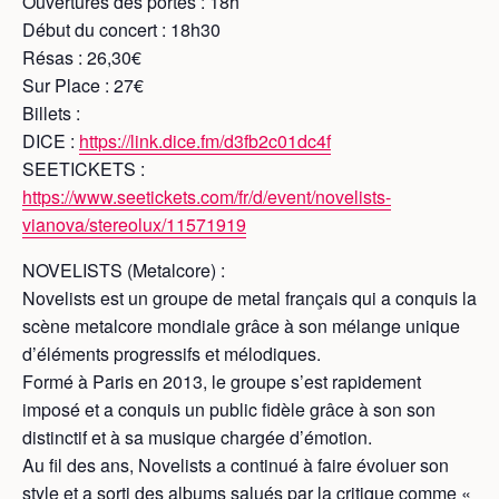
Ouvertures des portes : 18h
Début du concert : 18h30
Résas : 26,30€
Sur Place : 27€
Billets :
DICE :
https://link.dice.fm/d3fb2c01dc4f
SEETICKETS :
https://www.seetickets.com/fr/d/event/novelists-
vianova/stereolux/11571919
NOVELISTS (Metalcore) :
Novelists est un groupe de metal français qui a conquis la
scène metalcore mondiale grâce à son mélange unique
d’éléments progressifs et mélodiques.
Formé à Paris en 2013, le groupe s’est rapidement
imposé et a conquis un public fidèle grâce à son son
distinctif et à sa musique chargée d’émotion.
Au fil des ans, Novelists a continué à faire évoluer son
style et a sorti des albums salués par la critique comme «