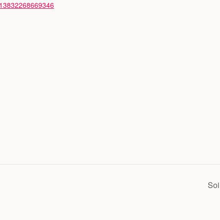
/13832268669346
Soi