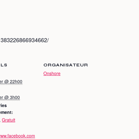
/1383226866934662/
ILS
ORGANISATEUR
Onshore
ier @ 22h00
ier @ 3h00
ies
ement:
,
Gratuit
/www.facebook.com