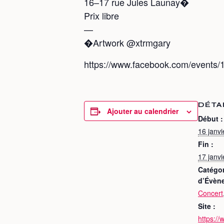
16–17 rue Jules Launay�
Prix libre
—
�Artwork @xtrmgary
https://www.facebook.com/events
DÉTA
Ajouter au calendrier
Début :
16 janv
Fin :
17 janv
Catégor
d’Évèn
Concert
Site :
https:/