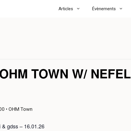
Articles
Évènements
OHM TOWN W/ NEFELI
00
• OHM Town
& gdss – 16.01.26