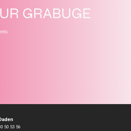
SUR GRABUGE
ents
 Daden
80 50 53 56