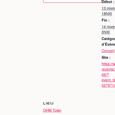
Début :
13 nov
18h00
Fin :
14 nov
0h00
Catégor
d’Évèn
Concert
Site :
https:/
/events
69/?
event_t
027971
LIEU
OHM Town