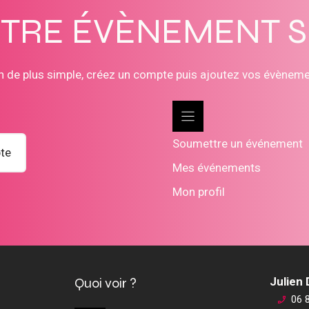
OTRE ÉVÈNEMENT 
n de plus simple, créez un compte puis ajoutez vos évènem
Soumettre un événement
te
Mes événements
Mon profil
Quoi voir ?
Julien
06 