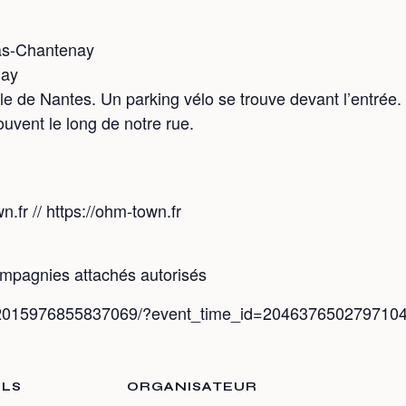
Bas-Chantenay
nay
le de Nantes. Un parking vélo se trouve devant l’entrée.
uvent le long de notre rue.
fr // https://ohm-town.fr
mpagnies attachés autorisés
s/2015976855837069/?event_time_id=204637650279710
ILS
ORGANISATEUR