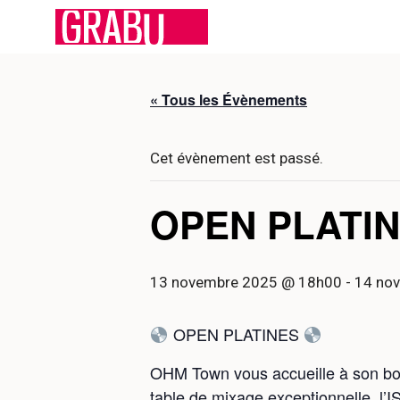
Aller
au
contenu
« Tous les Évènements
Cet évènement est passé.
OPEN PLATIN
13 novembre 2025 @ 18h00
-
14 no
OPEN PLATINES
OHM Town vous accueille à son boo
table de mixage exceptionnelle, l