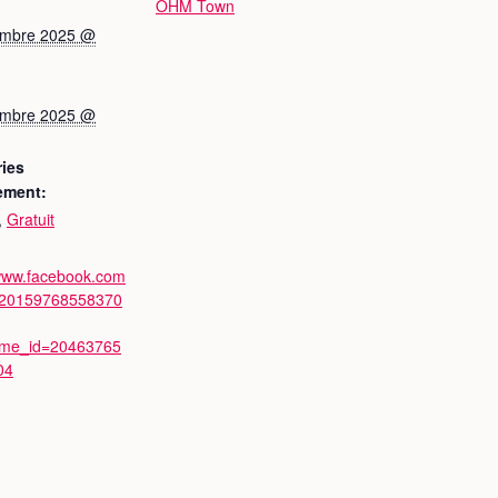
OHM Town
embre 2025 @
embre 2025 @
ies
ement:
,
Gratuit
/www.facebook.com
/20159768558370
ime_id=20463765
04