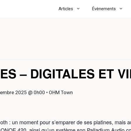
Articles
Évènements
ES – DIGITALES ET V
vembre 2025 @ 0h00
• OHM Town
th : un moment pour s’emparer de ses platines, mais au
’ISONOE 420, ainsi qu’un système son Palladium Audio co