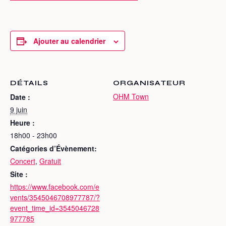
Ajouter au calendrier
DÉTAILS
ORGANISATEUR
OHM Town
Date :
9 juin
Heure :
18h00 - 23h00
Catégories d’Évènement:
Concert
,
Gratuit
Site :
https://www.facebook.com/e
vents/3545046708977787/?
event_time_id=3545046728
977785