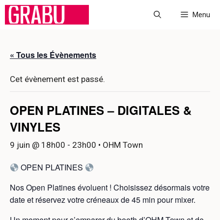
Aller
Menu
au
contenu
« Tous les Évènements
Cet évènement est passé.
OPEN PLATINES – DIGITALES &
VINYLES
9 juin @ 18h00
-
23h00
• OHM Town
OPEN PLATINES
Nos Open Platines évoluent ! Choisissez désormais votre
date et réservez votre créneaux de 45 min pour mixer.
Un moment pour s’emparer du booth d’OHM Town et de