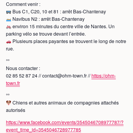
Comment venir :
Bus C1, C20, 10 et 81 : arrêt Bas-Chantenay
Navibus N2 : arrêt Bas-Chantenay
environ 15 minutes du centre ville de Nantes. Un
parking vélo se trouve devant l’entrée.
Plusieurs places payantes se trouvent le long de notre
rue.
°°
Nous contacter :
02 85 52 87 24 // contact@ohm-town.fr //
https://ohm-
town.fr
°°
Chiens et autres animaux de compagnies attachés
autorisés
https://www.facebook.com/events/3545046708977787/?
event_time_id=3545046728977785