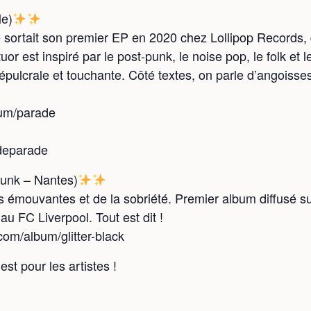
le)
sortait son premier EP en 2020 chez Lollipop Records, 
or est inspiré par le post-punk, le noise pop, le folk et 
sépulcrale et touchante. Côté textes, on parle d’angoisse
um/parade
deparade
nk – Nantes)
es émouvantes et de la sobriété. Premier album diffusé 
u FC Liverpool. Tout est dit !
om/album/glitter-black
est pour les artistes !