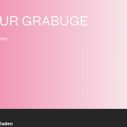
SUR GRABUGE
ents
 Daden