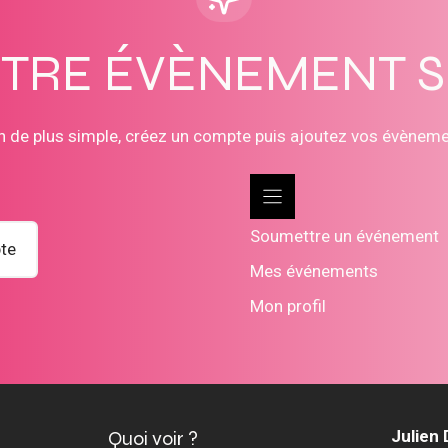
OTRE ÉVÈNEMENT 
n de plus simple, créez un compte puis ajoutez vos évènem
Soumettre un événement
te
Mes événements
Mon profil
Quoi voir ?
Julien