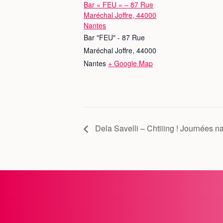
Bar « FEU » – 87 Rue
Maréchal Joffre, 44000
Nantes
Bar "FEU" - 87 Rue
Maréchal Joffre, 44000
Nantes
+ Google Map
Dela Savelli – Chtiiing ! Journées na