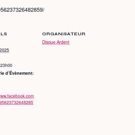
/956237326482859/
ILS
ORGANISATEUR
Disque Ardent
 2025
 23h00
rie d’Évènement:
/www.facebook.com
/95623732648285