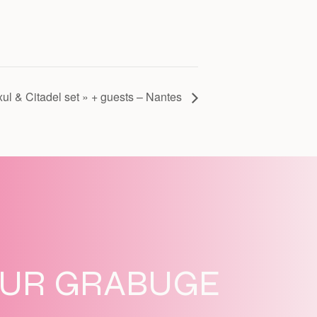
xul & Citadel set » + guests – Nantes
SUR GRABUGE