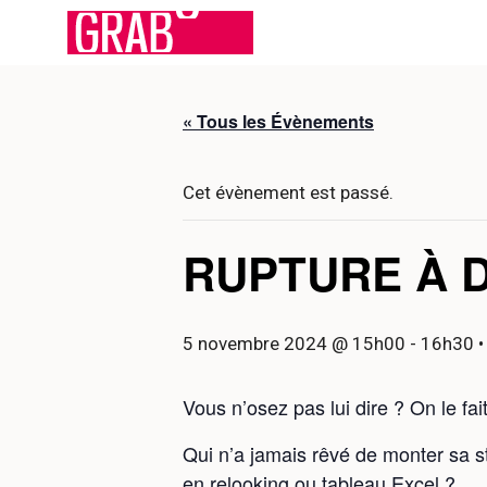
Aller
au
contenu
« Tous les Évènements
Cet évènement est passé.
RUPTURE À 
5 novembre 2024 @ 15h00
-
16h30
•
Vous n’osez pas lui dire ? On le fa
Qui n’a jamais rêvé de monter sa s
en relooking ou tableau Excel ?