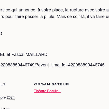
ervice qui annonce, à votre place, la rupture avec votre 
 pour faire passer la pilule. Mais ce soir-là, il va faire 
D
REL et Pascal MAILLARD
s/422083850446749/?event_time_id=422083890446745
ILS
ORGANISATEUR
Théâtre Beaulieu
mbre 2024