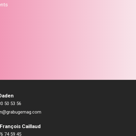
ents
 Daden
80 50 53 56
ien@grabugemag.com
François Caillaud
76 74 59 45