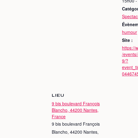
15h00 -
Catégo
Spectac
Évènem
humour
Site :
https:/
/events
9/?
event_t
044674
LIEU
9 bis boulevard François
Blancho, 44200 Nantes,
France
9 bis boulevard François
Blancho, 44200 Nantes,