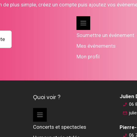
n de plus simple, créez un compte puis ajoutez vos évènem
Soumettre un événement
te
Mes événements
Mon profil
Quoi voir ?
Julien
06 
jul
Concerts et spectacles
Pierre-
06 