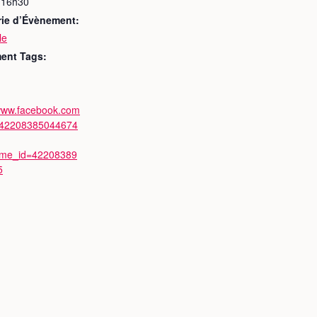
 16h30
rie d’Évènement:
le
ent Tags:
/www.facebook.com
/42208385044674
ime_id=42208389
5