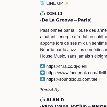
LINE UP
𝗗𝗜𝗘𝗟𝗟𝗜
(𝗗𝗲 𝗟𝗮 𝗚𝗿𝗼𝗼𝘃𝗲 – 𝗣𝗮𝗿𝗶𝘀)
Passionnée par la House des années
ajoutant l’énergie afro-latine spirit
apporte lors de ses mix un sentimen
Nourrie par le Jazz, les comédies 
House Music, sans jamais s’éloigne
https://fr.ra.co/dj/dielli
https://www.facebook.com/dielli
https://soundcloud.com/dielli
𝓗𝓸𝓼𝓽𝓮𝓭 𝓑𝔂 :
𝗔𝗟𝗔𝗡.𝗗
(𝗣𝗮𝗰𝗼 𝗧𝘆𝘀𝗼𝗻, 𝗥𝘆𝘁𝗵𝗺 – 𝗡𝗮𝗻𝘁𝗲