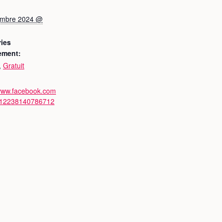
embre 2024 @
ies
ement:
,
Gratuit
/www.facebook.com
/12238140786712