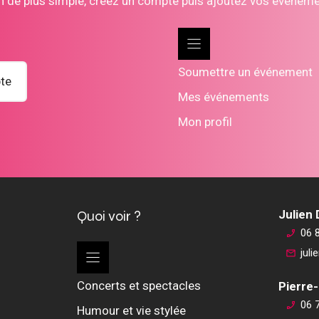
n de plus simple, créez un compte puis ajoutez vos évènem
Soumettre un événement
te
Mes événements
Mon profil
Quoi voir ?
Julien
06 
jul
Concerts et spectacles
Pierre-
06 
Humour et vie stylée