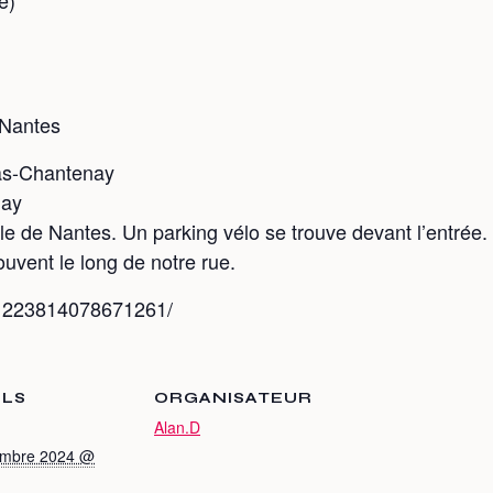
e)
 Nantes
Bas-Chantenay
nay
le de Nantes. Un parking vélo se trouve devant l’entrée.
uvent le long de notre rue.
/1223814078671261/
ILS
ORGANISATEUR
Alan.D
embre 2024 @