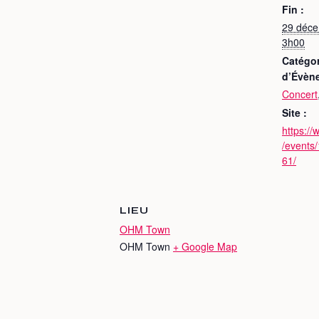
Fin :
29 déc
3h00
Catégor
d’Évèn
Concert
Site :
https:/
/events
61/
LIEU
OHM Town
OHM Town
+ Google Map