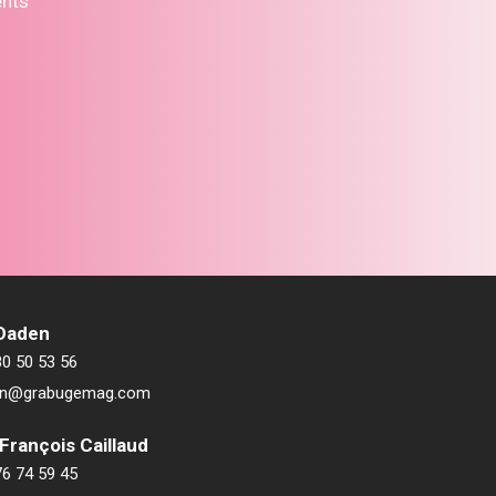
ents
 Daden
80 50 53 56
ien@grabugemag.com
François Caillaud
76 74 59 45