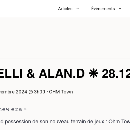
Articles
Évènements
LLI & ALAN.D ❈ 28.12
cembre 2024 @ 3h00
• OHM Town
𝚗𝚎𝚠 𝚎𝚛𝚊 »
end possession de son nouveau terrain de jeux : Ohm Tow