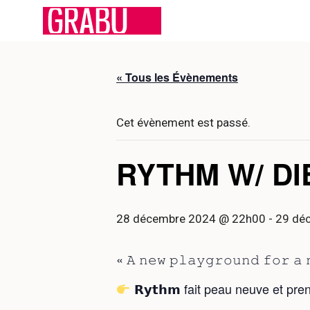
Aller
au
contenu
« Tous les Évènements
Cet évènement est passé.
RYTHM W/ DIE
28 décembre 2024 @ 22h00
-
29 dé
« 𝙰 𝚗𝚎𝚠 𝚙𝚕𝚊𝚢𝚐𝚛𝚘𝚞𝚗𝚍 𝚏𝚘𝚛 𝚊 
𝗥𝘆𝘁𝗵𝗺 fait peau neuve et pr