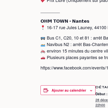
Prix Libre (Uniquement sur plac
________
𝗢𝗛𝗠 𝗧𝗢𝗪𝗡 • 𝗡𝗮𝗻𝘁𝗲𝘀
16-17 rue Jules Launey, 44100
Bus C1, C20, 10 et 81 : arrêt 
Navibus N2 : arrêt Bas-Chante
environ 15 minutes du centre vil
Plusieurs places payantes se tro
https://www.facebook.com/events
DÉTA
Ajouter au calendrier
Début :
28 déc
22h00