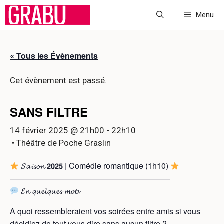
Aller
Menu
au
contenu
« Tous les Évènements
Cet évènement est passé.
SANS FILTRE
14 février 2025 @ 21h00
-
22h10
• Théâtre de Poche Graslin
𝓢𝓪𝓲𝓼𝓸𝓷 𝟮𝟬𝟮𝟱 | Comédie romantique (1h10)
————————————————————
𝓔𝓷 𝓺𝓾𝓮𝓵𝓺𝓾𝓮𝓼 𝓶𝓸𝓽𝓼
A quoi ressembleraient vos soirées entre amis si vous
décidiez de tout vous dire sans aucun filtre ?