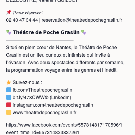
𝓟𝓸𝓾𝓻 𝓻𝓮́𝓼𝓮𝓻𝓿𝓮𝓻 :
02 40 47 34 44 | reservation@theatredepochegraslin.fr
𝗧𝗵𝗲́𝗮̂𝘁𝗿𝗲 𝗱𝗲 𝗣𝗼𝗰𝗵𝗲 𝗚𝗿𝗮𝘀𝗹𝗶𝗻
——————————————
Situé en plein cœur de Nantes, le Théâtre de Poche
Graslin est un lieu curieux et intimiste qui invite à
l’évasion. Avec deux spectacles différents par semaine,
la programmation voyage entre les genres et l’inédit.
Suivez-nous :
fb.com/Theatrepochegraslin
bit.ly/478CWWtb (Linkedin)
instagram.com/theatredepochegraslin
www.theatredepochegraslin.fr
https://www.facebook.com/events/557314817170596/?
event_time_id=557314833837261