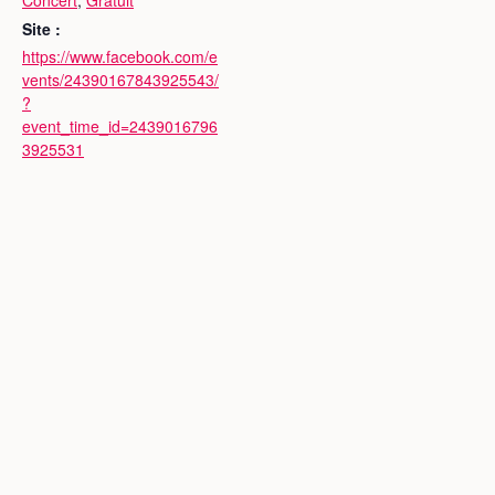
Concert
,
Gratuit
Site :
https://www.facebook.com/e
vents/24390167843925543/
?
event_time_id=2439016796
3925531