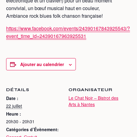
électronique et un clavier!) pour un beau moment
convivial, un bœuf musical haut en couleur,
Ambiance rock blues folk chanson française!
https://www.facebook.com/events/24390167843925543/?
event_time_id=24390167963925531
Ajouter au calendrier
DÉTAILS
ORGANISATEUR
Le Chat Noir – Bistrot des
Date :
Arts à Nantes
22 juillet
Heure :
20h30 - 20h31
Catégories d’Évènement: