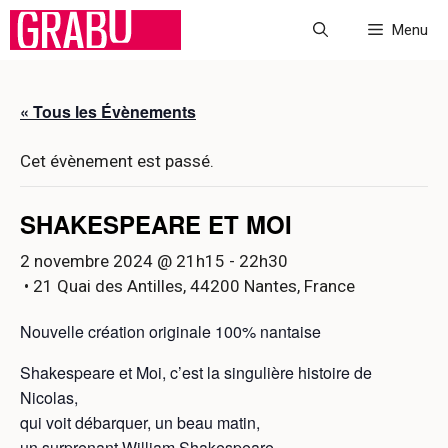
Aller
Menu
au
contenu
« Tous les Évènements
Cet évènement est passé.
SHAKESPEARE ET MOI
2 novembre 2024 @ 21h15
-
22h30
• 21 Quai des Antilles, 44200 Nantes, France
Nouvelle création originale 100% nantaise
Shakespeare et Moi, c’est la singulière histoire de
Nicolas,
qui voit débarquer, un beau matin,
un surprenant William Shakespeare.