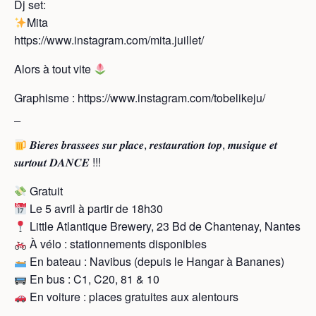
Dj set:
Mita
https://www.instagram.com/mita.juillet/
Alors à tout vite
Graphisme : https://www.instagram.com/tobelikeju/
_
𝑩𝒊𝒆𝒓𝒆𝒔 𝒃𝒓𝒂𝒔𝒔𝒆𝒆𝒔 𝒔𝒖𝒓 𝒑𝒍𝒂𝒄𝒆, 𝒓𝒆𝒔𝒕𝒂𝒖𝒓𝒂𝒕𝒊𝒐𝒏 𝒕𝒐𝒑, 𝒎𝒖𝒔𝒊𝒒𝒖𝒆 𝒆𝒕
𝒔𝒖𝒓𝒕𝒐𝒖𝒕 𝑫𝑨𝑵𝑪𝑬 !!!
Gratuit
Le 5 avril à partir de 18h30
Little Atlantique Brewery, 23 Bd de Chantenay, Nantes
À vélo : stationnements disponibles
En bateau : Navibus (depuis le Hangar à Bananes)
En bus : C1, C20, 81 & 10
En voiture : places gratuites aux alentours