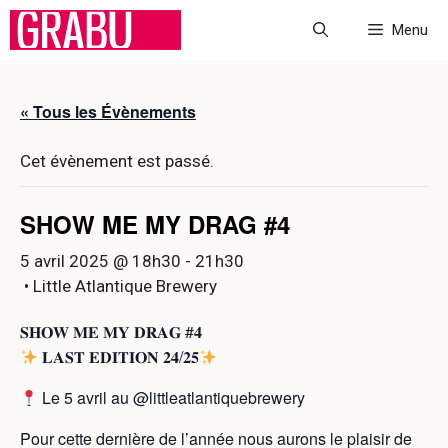
Aller
Menu
au
contenu
« Tous les Évènements
Cet évènement est passé.
SHOW ME MY DRAG #4
5 avril 2025 @ 18h30
-
21h30
• Little Atlantique Brewery
𝐒𝐇𝐎𝐖 𝐌𝐄 𝐌𝐘 𝐃𝐑𝐀𝐆 #𝟒
𝐋𝐀𝐒𝐓 𝐄𝐃𝐈𝐓𝐈𝐎𝐍 𝟐𝟒/𝟐𝟓
Le 5 avril au @littleatlantiquebrewery
Pour cette dernière de l’année nous aurons le plaisir de