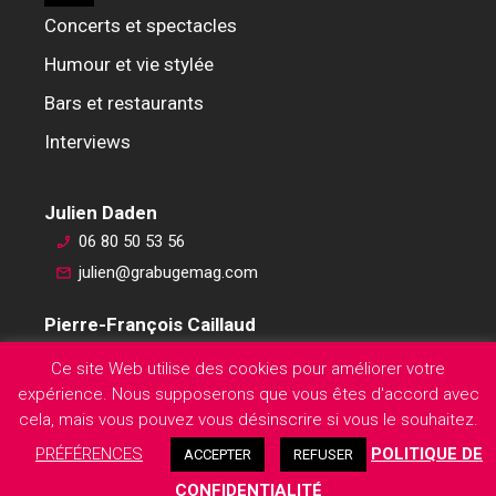
Concerts et spectacles
Humour et vie stylée
Bars et restaurants
Interviews
Julien Daden
06 80 50 53 56
julien@grabugemag.com
Pierre-François Caillaud
06 76 74 59 45
Ce site Web utilise des cookies pour améliorer votre
pierre-francois@grabugemag.com
expérience. Nous supposerons que vous êtes d'accord avec
Mentions légales
cela, mais vous pouvez vous désinscrire si vous le souhaitez.
PRÉFÉRENCES
POLITIQUE DE
ACCEPTER
REFUSER
CONFIDENTIALITÉ