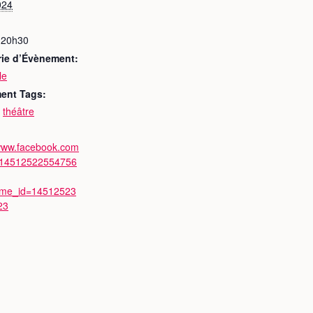
024
 20h30
rie d’Évènement:
le
ent Tags:
,
théâtre
/www.facebook.com
/14512522554756
ime_id=14512523
23