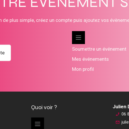
OTRE ÉVÈNEMENT 
n de plus simple, créez un compte puis ajoutez vos évènem
Soumettre un événement
te
Mes événements
Mon profil
Quoi voir ?
Julien
06 
jul