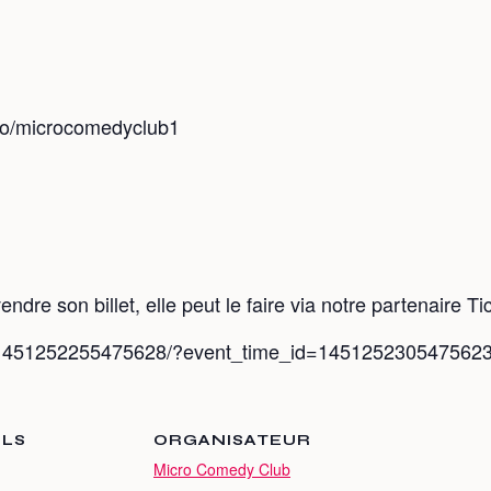
/pro/microcomedyclub1
ndre son billet, elle peut le faire via notre partenaire 
s/1451252255475628/?event_time_id=145125230547562
ILS
ORGANISATEUR
Micro Comedy Club