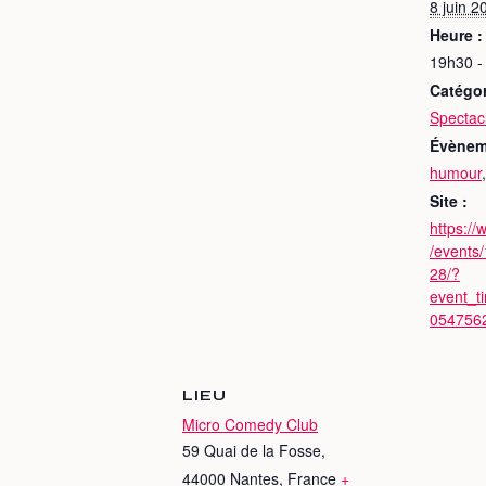
8 juin 2
Heure :
19h30 -
Catégo
Spectac
Évènem
humour
Site :
https:/
/events
28/?
event_t
054756
LIEU
Micro Comedy Club
59 Quai de la Fosse,
44000 Nantes, France
+