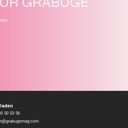
SUR GRABUGE
ents
 Daden
80 50 53 56
ien@grabugemag.com