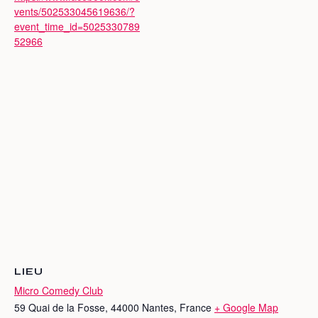
vents/502533045619636/?
event_time_id=5025330789
52966
LIEU
Micro Comedy Club
59 Quai de la Fosse, 44000 Nantes, France
+ Google Map