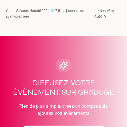
Fléau @ le
Les Saisons Hanabi 2024
7 films japonais en
avant-première
CafK
DIFFUSEZ VOTRE
ÉVÈNEMENT SUR GRABUGE
Rien de plus simple, créez un compte puis
ajoutez vos évènements