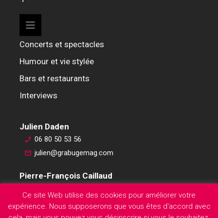
Concerts et spectacles
Humour et vie stylée
Bars et restaurants
Interviews
Julien Daden
06 80 50 53 56
julien@grabugemag.com
Pierre-François Caillaud
06 76 74 59 45
Ce site Web utilise des cookies pour améliorer votre
pierre-francois@grabugemag.com
expérience. Nous supposerons que vous êtes d'accord avec
Mentions légales
cela, mais vous pouvez vous désinscrire si vous le souhaitez.