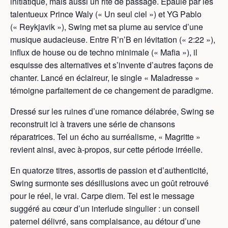
initiatique, mais aussi un rite de passage. Épaulé par les
talentueux Prince Waly (« Un seul ciel ») et YG Pablo
(« Reykjavik »), Swing met sa plume au service d’une
musique audacieuse. Entre R’n’B en lévitation (« 2:22 »),
influx de house ou de techno minimale (« Mafia »), il
esquisse des alternatives et s’invente d’autres façons de
chanter. Lancé en éclaireur, le single « Maladresse »
témoigne parfaitement de ce changement de paradigme.
Dressé sur les ruines d’une romance délabrée, Swing se
reconstruit ici à travers une série de chansons
réparatrices. Tel un écho au surréalisme, « Magritte »
revient ainsi, avec à-propos, sur cette période irréelle.
En quatorze titres, assortis de passion et d’authenticité,
Swing surmonte ses désillusions avec un goût retrouvé
pour le réel, le vrai. Carpe diem. Tel est le message
suggéré au cœur d’un interlude singulier : un conseil
paternel délivré, sans complaisance, au détour d’une