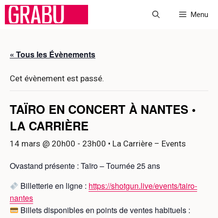
Aller
Menu
au
contenu
« Tous les Évènements
Cet évènement est passé.
TAÏRO EN CONCERT À NANTES •
LA CARRIÈRE
14 mars @ 20h00
-
23h00
• La Carrière – Events
Ovastand présente : Taïro – Tournée 25 ans
Billetterie en ligne :
https://shotgun.live/events/tairo-
nantes
Billets disponibles en points de ventes habituels :