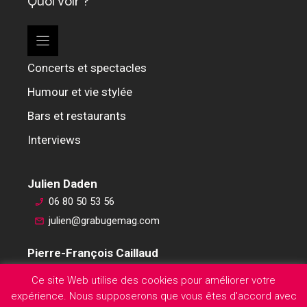
Quoi voir ?
Concerts et spectacles
Humour et vie stylée
Bars et restaurants
Interviews
Julien Daden
06 80 50 53 56
julien@grabugemag.com
Pierre-François Caillaud
06 76 74 59 45
Ce site Web utilise des cookies pour améliorer votre
pierre-francois@grabugemag.com
expérience. Nous supposerons que vous êtes d'accord avec
Mentions légales