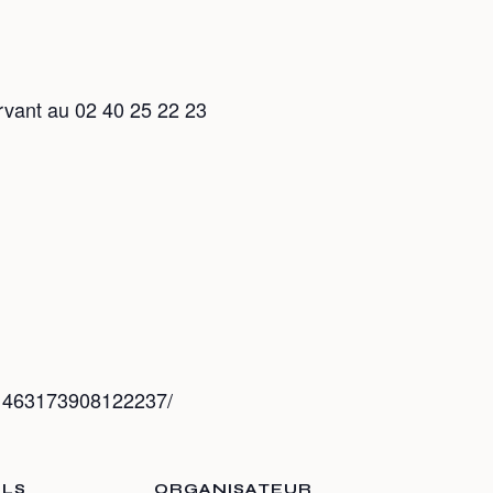
ervant au 02 40 25 22 23
/1463173908122237/
ILS
ORGANISATEUR