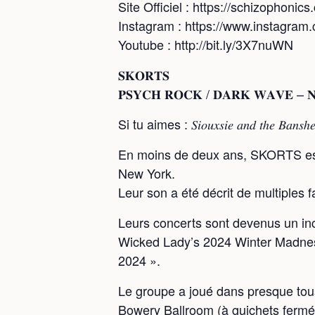
Site Officiel : https://schizophonics
Instagram : https://www.instagram
Youtube : http://bit.ly/3X7nuWN
𝐒𝐊𝐎𝐑𝐓𝐒
𝐏𝐒𝐘𝐂𝐇 𝐑𝐎𝐂𝐊 / 𝐃𝐀𝐑𝐊 𝐖𝐀𝐕𝐄 – 
Si tu aimes : 𝑆𝑖𝑜𝑢𝑥𝑠𝑖𝑒 𝑎𝑛𝑑 𝑡ℎ𝑒 𝐵𝑎𝑛𝑠ℎ𝑒𝑒
En moins de deux ans, SKORTS est 
New York.
Leur son a été décrit de multiple
Leurs concerts sont devenus un inc
Wicked Lady’s 2024 Winter Madnes
2024 ».
Le groupe a joué dans presque tous
Bowery Ballroom (à guichets fermés