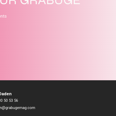
ents
 Daden
80 50 53 56
ien@grabugemag.com