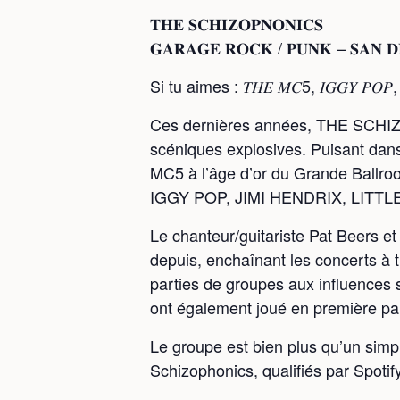
𝐓𝐇𝐄 𝐒𝐂𝐇𝐈𝐙𝐎𝐏𝐍𝐎𝐍𝐈𝐂𝐒
𝐆𝐀𝐑𝐀𝐆𝐄 𝐑𝐎𝐂𝐊 / 𝐏𝐔𝐍𝐊 – 𝐒𝐀𝐍 𝐃
Si tu aimes : 𝑇𝐻𝐸 𝑀𝐶5, 𝐼𝐺𝐺𝑌 𝑃𝑂𝑃, 𝑇
Ces dernières années, THE SCHIZO
scéniques explosives. Puisant dans
MC5 à l’âge d’or du Grande Ballro
IGGY POP, JIMI HENDRIX, LITTL
Le chanteur/guitariste Pat Beers et
depuis, enchaînant les concerts à 
parties de groupes aux influen
ont également joué en première 
Le groupe est bien plus qu’un sim
Schizophonics, qualifiés par Spotif