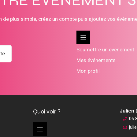
n de plus simple, créez un compte puis ajoutez vos évènem
Soumettre un événement
te
Mes événements
Mon profil
Quoi voir ?
Julien
06 
jul