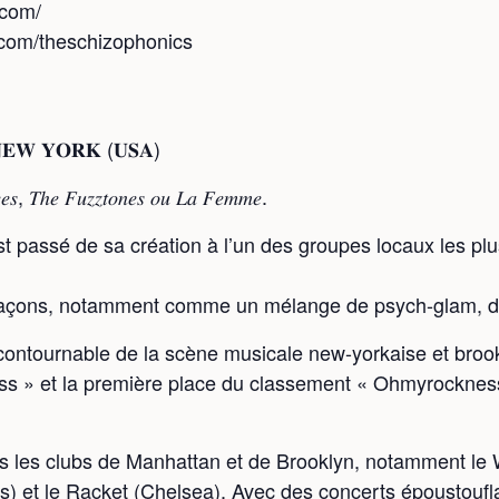
.com/
.com/theschizophonics
𝐄𝐖 𝐘𝐎𝐑𝐊 (𝐔𝐒𝐀)
𝑠, 𝑇ℎ𝑒 𝐹𝑢𝑧𝑧𝑡𝑜𝑛𝑒𝑠 𝑜𝑢 𝐿𝑎 𝐹𝑒𝑚𝑚𝑒.
passé de sa création à l’un des groupes locaux les plu
s façons, notamment comme un mélange de psych-glam, de
ontournable de la scène musicale new-yorkaise et brookly
s » et la première place du classement « Ohmyrockness
 les clubs de Manhattan et de Brooklyn, notamment le W
) et le Racket (Chelsea). Avec des concerts époustoufl