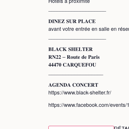
Hôtels à proximité
____________________
𝐃𝐈𝐍𝐄𝐙 𝐒𝐔𝐑 𝐏𝐋𝐀𝐂𝐄
avant votre entrée en salle en rés
____________________
𝐁𝐋𝐀𝐂𝐊 𝐒𝐇𝐄𝐋𝐓𝐄𝐑
𝐑𝐍𝟐𝟐 – 𝐑𝐨𝐮𝐭𝐞 𝐝𝐞 𝐏𝐚𝐫𝐢𝐬
𝟒𝟒𝟒𝟕𝟎 𝐂𝐀𝐑𝐐𝐔𝐄𝐅𝐎𝐔
___________________
𝐀𝐆𝐄𝐍𝐃𝐀 𝐂𝐎𝐍𝐂𝐄𝐑𝐓
https://www.black-shelter.fr/
https://www.facebook.com/events
DÉTA