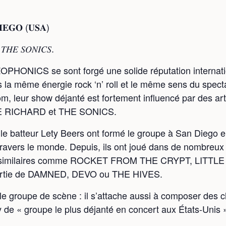
𝐄𝐆𝐎 (𝐔𝐒𝐀)
𝐻𝐸 𝑆𝑂𝑁𝐼𝐶𝑆.
PHONICS se sont forgé une solide réputation internati
 la même énergie rock ‘n’ roll et le même sens du specta
om, leur show déjanté est fortement influencé par des 
E RICHARD et THE SONICS.
 le batteur Lety Beers ont formé le groupe à San Diego en
travers le monde. Depuis, ils ont joué dans de nombreux
ces similaires comme ROCKET FROM THE CRYPT, LITTL
partie de DAMNED, DEVO ou THE HIVES.
ple groupe de scène : il s’attache aussi à composer de
y de « groupe le plus déjanté en concert aux États-Unis 