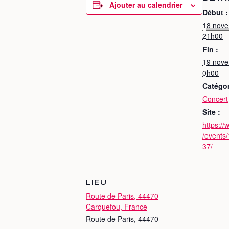
Ajouter au calendrier
Début :
18 nov
21h00
Fin :
19 nov
0h00
Catégo
Concert
Site :
https:/
/events
37/
LIEU
Route de Paris, 44470
Carquefou, France
Route de Paris, 44470