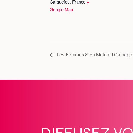
Carquefou, France
+
Google Map
Les Femmes S’en Mêlent I Catnapp
DIFFUSEZ V