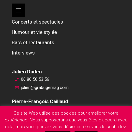
Concerts et spectacles
Humour et vie stylée
Bars et restaurants
Interviews
Julien Daden
06 80 50 53 56
julien@grabugemag.com
Pierre-François Caillaud
06 76 74 59 45
Ce site Web utilise des cookies pour améliorer votre
pierre-francois@grabugemag.com
expérience. Nous supposerons que vous êtes d'accord avec
Mentions légales
cela, mais vous pouvez vous désinscrire si vous le souhaitez.