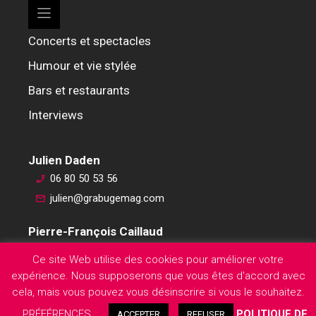
Concerts et spectacles
Humour et vie stylée
Bars et restaurants
Interviews
Julien Daden
06 80 50 53 56
julien@grabugemag.com
Pierre-François Caillaud
06 76 74 59 45
Ce site Web utilise des cookies pour améliorer votre
pierre-francois@grabugemag.com
expérience. Nous supposerons que vous êtes d'accord avec
Mentions légales
cela, mais vous pouvez vous désinscrire si vous le souhaitez.
PRÉFÉRENCES
POLITIQUE DE
ACCEPTER
REFUSER