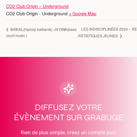
CO2 Club Origin – Underground
CO2 Club Origin - Underground
+ Google Map
LES INDISCIPLINÉES 2024 – 
BAÏKAL(hiphop balkanik) +N’GWA(bass
court music )
ARTISTIQUES JEUNES
DIFFUSEZ VOTRE
ÉVÈNEMENT SUR GRABUGE
Rien de plus simple, créez un compte puis