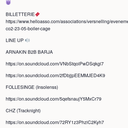
BILLETTERIE
https://www.helloasso.com/associations/versnelling/eveneme
co2-23-05-boiler-cage
LINE UP
ARNAKIN B2B BARJA
https://on.soundcloud.com/VNbStqoiPwDSqkgi7
https://on.soundcloud.com/2fDbjjpEEMMJED4K9
FOLLESINGE (Insolenss)
https://on.soundcloud.com/5qefsnaujY5MxCr79
CHZ (Tracknight)
https://on.soundcloud.com/72RY1z3PhziC2Kyh7