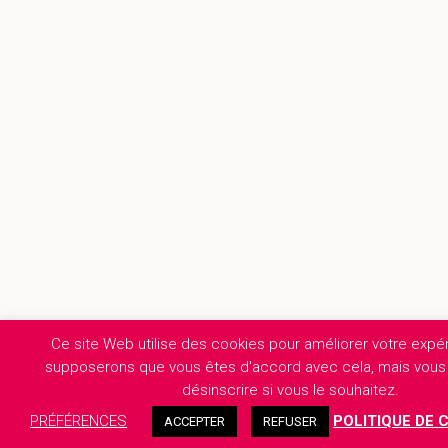
Ce site Web utilise des cookies pour améliorer votre expé
supposerons que vous êtes d'accord avec cela, mais vou
désinscrire si vous le souhaitez.
PRÉFÉRENCES
POLITIQUE DE 
ACCEPTER
REFUSER