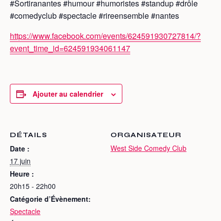
#Sortiranantes #humour #humoristes #standup #drôle
#comedyclub #spectacle #rireensemble #nantes
https://www.facebook.com/events/624591930727814/?
event_time_id=624591934061147
Ajouter au calendrier
DÉTAILS
ORGANISATEUR
West Side Comedy Club
Date :
17 juin
Heure :
20h15 - 22h00
Catégorie d’Évènement:
Spectacle