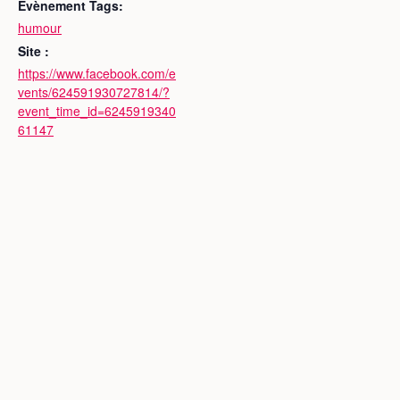
Évènement Tags:
humour
Site :
https://www.facebook.com/e
vents/624591930727814/?
event_time_id=6245919340
61147