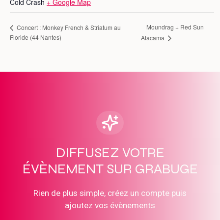
Cold Crash
+ Google Map
Moundrag + Red Sun
Concert : Monkey French & Striatum au
Floride (44 Nantes)
Atacama
DIFFUSEZ VOTRE
ÉVÈNEMENT SUR GRABUGE
Rien de plus simple, créez un compte puis
ajoutez vos évènements