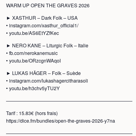
WARM UP OPEN THE GRAVES 2026
► XASTHUR – Dark Folk – USA
• instagram.com/xasthur_official1/
• youtu.be/AS6EtYZfKec
► NERO KANE – Liturgic Folk – Italie
• fb.com/nerokanemusic
• youtu.be/ORzcgnWAqoI
► LUKAS HÄGER – Folk – Suède
• instagram.com/lukashagercitharasoli
• youtu.be/h3chv5yTU2Y
——————————————————————————
Tarif : 15.83€ (hors frais)
https://dice.fm/bundles/open-the-graves-2026-y7na
——————————————————————————