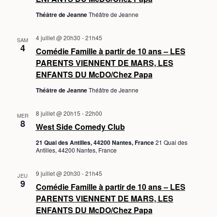
n
D
Théâtre de Jeanne
Théâtre de Jeanne
t
E
V
4 juillet @ 20h30
-
21h45
SAM
4
Comédie Famille à partir de 10 ans – LES
U
PARENTS VIENNENT DE MARS, LES
E
ENFANTS DU McDO/Chez Papa
S
Théâtre de Jeanne
Théâtre de Jeanne
É
8 juillet @ 20h15
-
22h00
V
MER
8
West Side Comedy Club
È
21 Quai des Antilles, 44200 Nantes, France
21 Quai des
N
Antilles, 44200 Nantes, France
E
9 juillet @ 20h30
-
21h45
JEU
M
9
Comédie Famille à partir de 10 ans – LES
E
PARENTS VIENNENT DE MARS, LES
ENFANTS DU McDO/Chez Papa
N