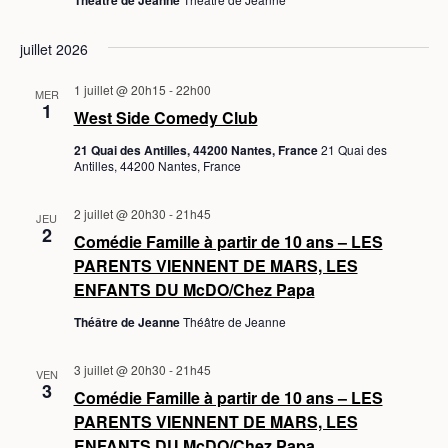
H
Théâtre de Jeanne
o
o
R
E
E
n
n
S
juillet 2026
n
E
d
e
1 juillet @ 20h15
-
22h00
T
e
MER
z
1
West Side Comedy Club
v
N
u
21 Quai des Antilles, 44200 Nantes, France
21 Quai des
n
u
A
Antilles, 44200 Nantes, France
e
e
V
d
s
2 juillet @ 20h30
-
21h45
JEU
I
a
2
Comédie Famille à partir de 10 ans – LES
É
t
G
PARENTS VIENNENT DE MARS, LES
v
e
ENFANTS DU McDO/Chez Papa
A
.
è
Théâtre de Jeanne
Théâtre de Jeanne
T
n
I
e
3 juillet @ 20h30
-
21h45
VEN
3
O
m
Comédie Famille à partir de 10 ans – LES
PARENTS VIENNENT DE MARS, LES
N
e
ENFANTS DU McDO/Chez Papa