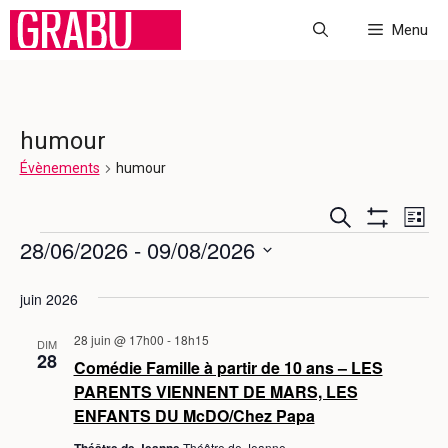
Aller
Menu
au
contenu
humour
Évènements
humour
R
N
R
L
e
M
Évènements
a
28/06/2026
 - 
09/08/2026
E
i
O
c
s
N
v
h
S
C
t
T
e
juin 2026
R
é
e
i
H
r
E
l
c
R
g
28 juin @ 17h00
-
18h15
E
DIM
L
h
e
28
a
E
Comédie Famille à partir de 10 ans – LES
e
R
c
S
PARENTS VIENNENT DE MARS, LES
t
F
t
C
I
ENFANTS DU McDO/Chez Papa
i
i
L
T
Théâtre de Jeanne