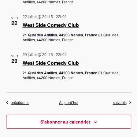
Antilles, 44200 Nantes, France
22 juillet @ 20h15
-
22h00
MER
22
West Side Comedy Club
21 Quai des Antilles, 44200 Nantes, France
21 Quai des
Antilles, 44200 Nantes, France
29 juillet @ 20h15
-
22h00
MER
29
West Side Comedy Club
21 Quai des Antilles, 44200 Nantes, France
21 Quai des
Antilles, 44200 Nantes, France
Évènements
Évènements
précédents
Aujourd’hui
suivants
S’abonner au calendrier