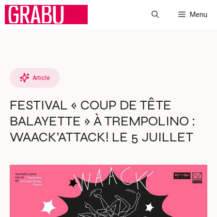
Aller
Menu
au
contenu
Article
FESTIVAL « COUP DE TÊTE
BALAYETTE » À TREMPOLINO :
WAACK’ATTACK! LE 5 JUILLET