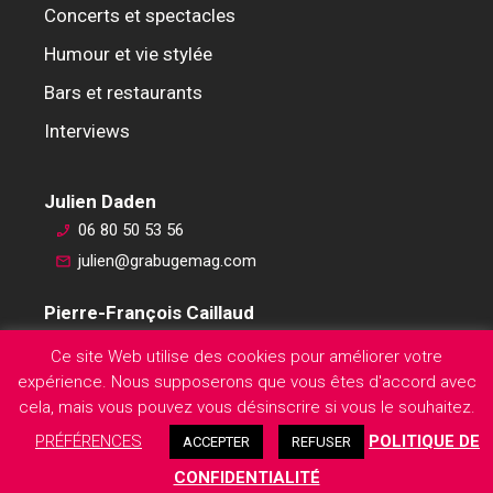
Concerts et spectacles
Humour et vie stylée
Bars et restaurants
Interviews
Julien Daden
06 80 50 53 56
julien@grabugemag.com
Pierre-François Caillaud
06 76 74 59 45
Ce site Web utilise des cookies pour améliorer votre
pierre-francois@grabugemag.com
expérience. Nous supposerons que vous êtes d'accord avec
Mentions légales
cela, mais vous pouvez vous désinscrire si vous le souhaitez.
PRÉFÉRENCES
POLITIQUE DE
ACCEPTER
REFUSER
CONFIDENTIALITÉ