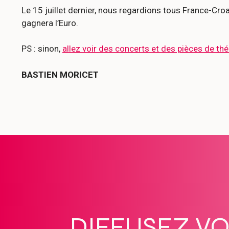
Le 15 juillet dernier, nous regardions tous France-Cr
gagnera l’Euro.
PS : sinon,
allez voir des concerts et des pièces de thé
BASTIEN MORICET
DIFFUSEZ V