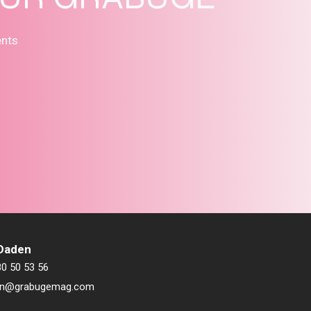
ents
 Daden
80 50 53 56
ien@grabugemag.com