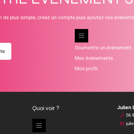
n de plus simple, créez un compte puis ajoutez vos évènem
Soumettre un événement
te
Mes événements
Mon profil
Quoi voir ?
Julien
06 
jul