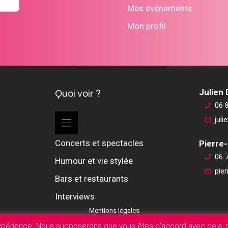
Mes événements
Mon profil
Quoi voir ?
Julien
06 
jul
Concerts et spectacles
Pierre-
06 
Humour et vie stylée
pie
Bars et restaurants
Interviews
Mentions légales
expérience. Nous supposerons que vous êtes d'accord avec cela, m