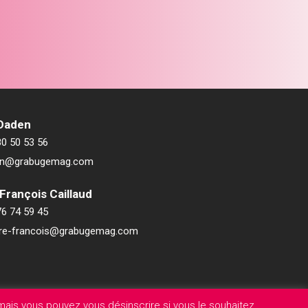
 Daden
80 50 53 56
ien@grabugemag.com
François Caillaud
76 74 59 45
rre-francois@grabugemag.com
ais vous pouvez vous désinscrire si vous le souhaitez.