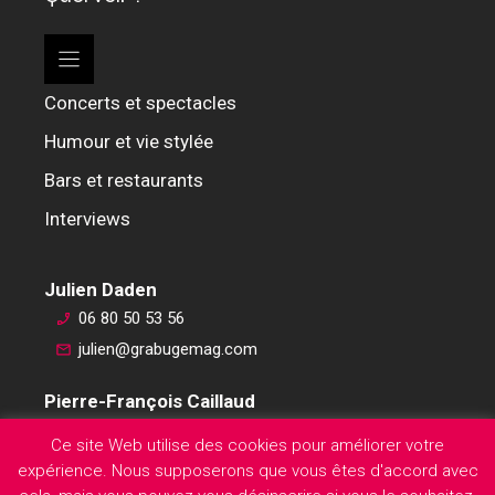
Concerts et spectacles
Humour et vie stylée
Bars et restaurants
Interviews
Julien Daden
06 80 50 53 56
julien@grabugemag.com
Pierre-François Caillaud
06 76 74 59 45
Ce site Web utilise des cookies pour améliorer votre
pierre-francois@grabugemag.com
expérience. Nous supposerons que vous êtes d'accord avec
Mentions légales