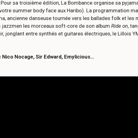
 ? Pour sa troisième édition, La Bombance organise sa pyjama
s votre summer body face aux Haribo). La programmation mai
a, ancienne danseuse tournée vers les ballades folk et les 
es jazzmen les morceaux soft-core de son album
Ride on
, ta
r, jonglant entre synthés et guitares électriques, le Lillois 
c Nico Nocage, Sir Edward, Emylicious…