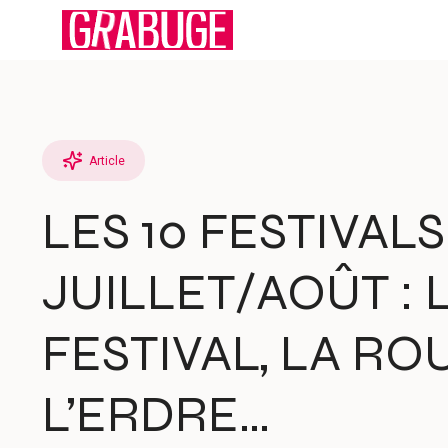
Aller
au
contenu
Article
LES 10 FESTIVA
JUILLET/AOÛT : 
FESTIVAL, LA R
L’ERDRE…