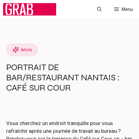
Aller
Menu
au
contenu
Article
PORTRAIT DE
BAR/RESTAURANT NANTAIS :
CAFÉ SUR COUR
Vous cherchez un endroit tranquille pour vous
rafraîchir après une journée de travail au bureau ?
Rendez-vous sur la terrasse du Café sur Cour, un «
bar